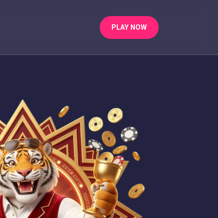
PLAY NOW