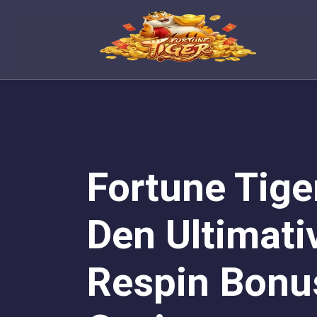
Fortune Tige
Den Ultimati
Respin Bonu