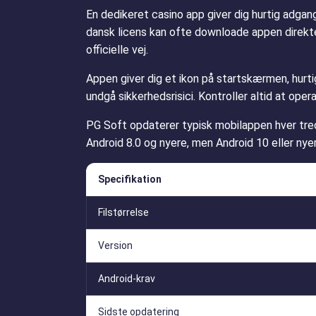
En dedikeret casino app giver dig hurtig adga
dansk licens kan ofte downloade appen direkte
officielle vej.
Appen giver dig et ikon på startskærmen, hurtig
undgå sikkerhedsrisici. Kontroller altid at ope
PG Soft opdaterer typisk mobilappen hver tredj
Android 8.0 og nyere, men Android 10 eller nye
Specifikation
Filstørrelse
Version
Android-krav
Sidste opdatering