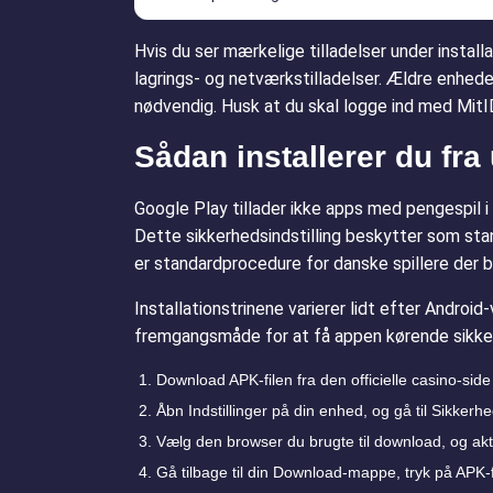
Hvis du ser mærkelige tilladelser under instal
lagrings- og netværkstilladelser. Ældre enhed
nødvendig. Husk at du skal logge ind med MitID 
Sådan installerer du fra
Google Play tillader ikke apps med pengespil i
Dette sikkerhedsindstilling beskytter som stan
er standardprocedure for danske spillere der b
Installationstrinene varierer lidt efter Andro
fremgangsmåde for at få appen kørende sikker
Download APK-filen fra den officielle casino-side
Åbn Indstillinger på din enhed, og gå til Sikkerhe
Vælg den browser du brugte til download, og aktiv
Gå tilbage til din Download-mappe, tryk på APK-f