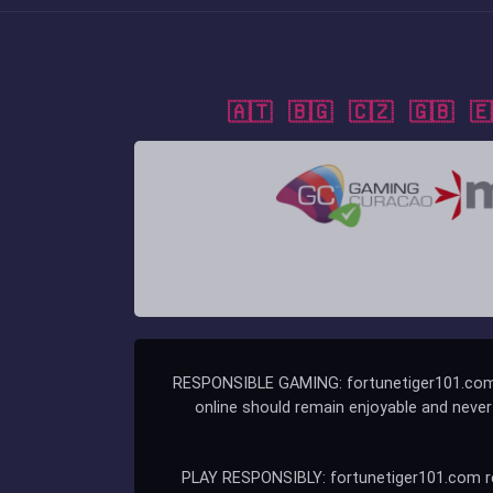
🇦🇹
🇧🇬
🇨🇿
🇬🇧
🇪
RESPONSIBLE GAMING: fortunetiger101.com 
online should remain enjoyable and neve
PLAY RESPONSIBLY: fortunetiger101.com re